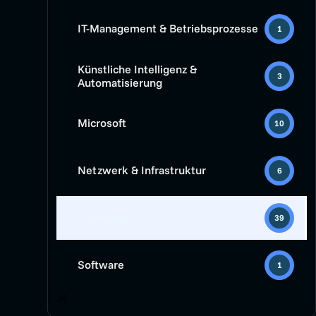
IT-Management & Betriebsprozesse
1
Künstliche Intelligenz &
3
Automatisierung
Microsoft
10
Netzwerk & Infrastruktur
6
Sicherheit
39
Software
1