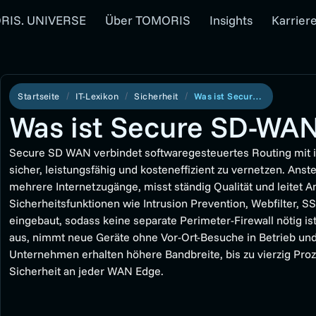
RIS. UNIVERSE
Über TOMORIS
Insights
Karrier
Startseite
IT-Lexikon
Sicherheit
Was ist Secure SD-WAN?
Was ist Secure SD-WA
Secure SD WAN verbindet softwaregesteuertes Routing mit in
sicher, leistungsfähig und kosteneffizient zu vernetzen. Ans
mehrere Internetzugänge, misst ständig Qualität und leite
Sicherheitsfunktionen wie Intrusion Prevention, Webfilter, SS
eingebaut, sodass keine separate Perimeter-Firewall nötig ist
aus, nimmt neue Geräte ohne Vor-Ort-Besuche in Betrieb und e
Unternehmen erhalten höhere Bandbreite, bis zu vierzig Pro
Sicherheit an jeder WAN Edge.