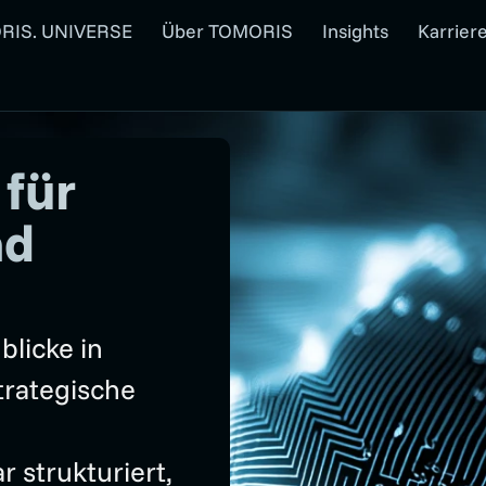
RIS. UNIVERSE
Über TOMORIS
Insights
Karrier
für
nd
licke in
trategische
r strukturiert,