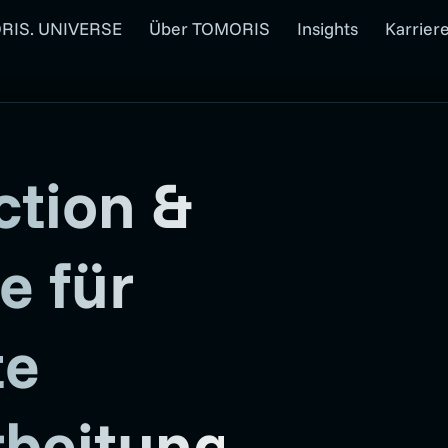
RIS. UNIVERSE
Über TOMORIS
Insights
Karrier
ction &
e für
te
rbeitung