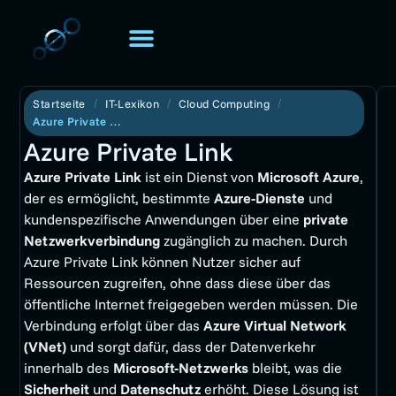
TOMORIS. UNIVERSE
Über TOMORIS
Startseite
IT-Lexikon
Cloud Computing
Azure Private Link
Azure Private Link
Azure Private Link
ist ein Dienst von
Microsoft Azure
,
der es ermöglicht, bestimmte
Azure-Dienste
und
kundenspezifische Anwendungen über eine
private
Netzwerkverbindung
zugänglich zu machen. Durch
Azure Private Link können Nutzer sicher auf
Ressourcen zugreifen, ohne dass diese über das
öffentliche Internet freigegeben werden müssen. Die
Verbindung erfolgt über das
Azure Virtual Network
(VNet)
und sorgt dafür, dass der Datenverkehr
innerhalb des
Microsoft-Netzwerks
bleibt, was die
Sicherheit
und
Datenschutz
erhöht. Diese Lösung ist