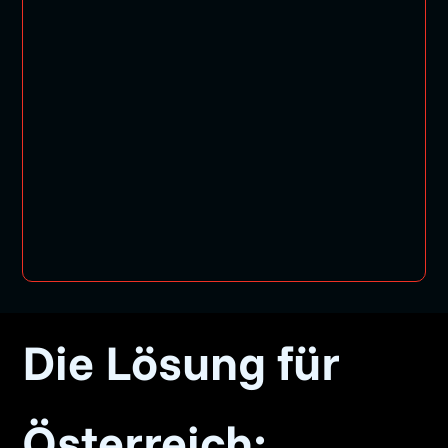
da.
Sind
Sie
bereit?
Die Lösung für
Österreich: