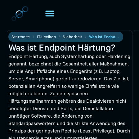
TOMORIS. UNIVERSE
Über TOMORIS
Startseite
IT-Lexikon
Sicherheit
Was ist Endpoint Härtung?
Was ist Endpoint Härtung?
Endpoint Härtung, auch Systemhärtung oder Hardening
genannt, bezeichnet die Gesamtheit aller Maßnahmen,
um die Angriffsfläche eines Endgeräts (z.B. Laptop,
Server, Smartphone) gezielt zu reduzieren. Das Ziel ist,
potenziellen Angreifern so wenige Einfallstore wie
möglich zu bieten. Zu den typischen
Härtungsmaßnahmen gehören das Deaktivieren nicht
benötigter Dienste und Ports, die Deinstallation
unnötiger Software, die Änderung von
Standardpasswörtern und die strikte Anwendung des
Prinzips der geringsten Rechte (Least Privilege). Durch
ein standardisiertes und automatisiertes