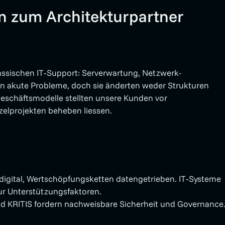
n zum Architektur­partner
lassischen IT‑Support: Serverwartung, Netzwerk­
ten akute Probleme, doch sie änderten weder Strukturen
schäftsmodelle stellten unsere Kunden vor
nzelprojekten beheben liessen.
igital, Wertschöpfungs­ketten datengetrieben. IT‑Systeme
r Unterstützungs­faktoren.
d KRITIS fordern nachweisbare Sicherheit und Governance