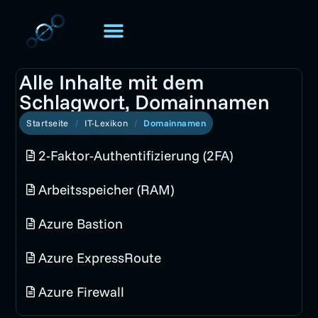
TOMORIS. UNIVERSE
Über TOMORIS
Alle Inhalte mit dem
Schlagwort, Domainnamen
Startseite
IT-Lexikon
Domainnamen
2-Faktor-Authentifizierung (2FA)
Arbeitsspeicher (RAM)
Azure Bastion
Azure ExpressRoute
Azure Firewall