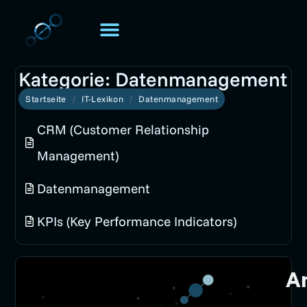
TOMORIS. UNIVERSE
Über TOMORIS
Kategorie: Datenmanagement
Startseite
IT-Lexikon
Datenmanagement
CRM (Customer Relationship
Management)
Datenmanagement
KPIs (Key Performance Indicators)
A