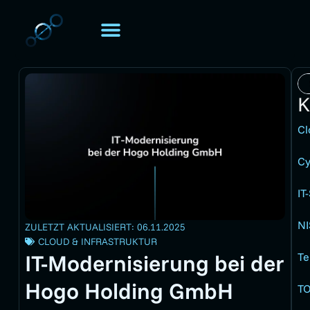
TOMORIS. UNIVERSE
Über TOMORIS
K
Cl
Cy
IT
NI
ZULETZT AKTUALISIERT: 06.11.2025
CLOUD & INFRASTRUKTUR
IT-Modernisierung bei der
Te
Hogo Holding GmbH
TO