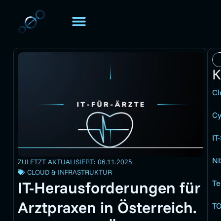
TOMORIS. UNIVERSE
Über TOMORIS
K
Cl
Cy
IT
NI
ZULETZT AKTUALISIERT: 06.11.2025
CLOUD & INFRASTRUKTUR
IT-Herausforderungen für
Te
Arztpraxen in Österreich.
TO